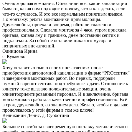
Очень хорошая компания. Объяснили всё: какие канализации
бывают, какая нам подходит и почему, что и как делать, если
что-то случилось. И это все нормальным понятным языком.
По монтажу: ребята-монтажники прям молодцы.
Дружелюбны, приехали вовремя, работали слажено и
профессионально. Сделали монтаж за 4 часа, утром приехала
бригада, копала яму и траншею, днем поставили септик и
подключали. За собой не оставили никакого мусора и
неприятных впечатлений.
Одинцова Ирина,
с. Кулаково
Хочу оставить отзыв о своих впечатлениях после
приобретения автономной канализации в фирме “PROсептик”
и завершения монтажных работ. Во-первых, подобрали
нужный вариант септика под требуемые задачи. Отношение к
клиенту тоже вызвало положительные эмоции, очень
клиентоориентированный персонал. И в заключение, бригада
монтажников сработала качественно и профессионально. Всё
в срок, дружелюбно, со знанием дела. Желаю, чтобы и дальше
продолжалось у этой фирмы в том же ключе!
Велижанин Денис, д. Субботина
Большое спасибо за своевременную поставку металлического
погреба, оперативность и индивидуальный подход к